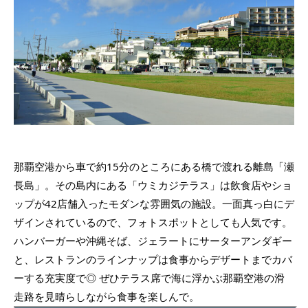
那覇空港から車で約15分のところにある橋で渡れる離島「瀬
長島」。その島内にある「ウミカジテラス」は飲食店やショ
ップが42店舗入ったモダンな雰囲気の施設。一面真っ白にデ
ザインされているので、フォトスポットとしても人気です。
ハンバーガーや沖縄そば、ジェラートにサーターアンダギー
と、レストランのラインナップは食事からデザートまでカバ
ーする充実度で◎ ぜひテラス席で海に浮かぶ那覇空港の滑
走路を見晴らしながら食事を楽しんで。