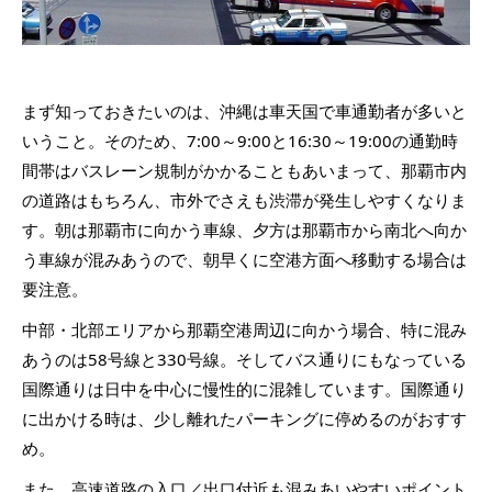
まず知っておきたいのは、沖縄は車天国で車通勤者が多いと
いうこと。そのため、7:00～9:00と16:30～19:00の通勤時
間帯はバスレーン規制がかかることもあいまって、那覇市内
の道路はもちろん、市外でさえも渋滞が発生しやすくなりま
す。朝は那覇市に向かう車線、夕方は那覇市から南北へ向か
う車線が混みあうので、朝早くに空港方面へ移動する場合は
要注意。
中部・北部エリアから那覇空港周辺に向かう場合、特に混み
あうのは58号線と330号線。そしてバス通りにもなっている
国際通りは日中を中心に慢性的に混雑しています。国際通り
に出かける時は、少し離れたパーキングに停めるのがおすす
め。
また、高速道路の入口／出口付近も混みあいやすいポイント