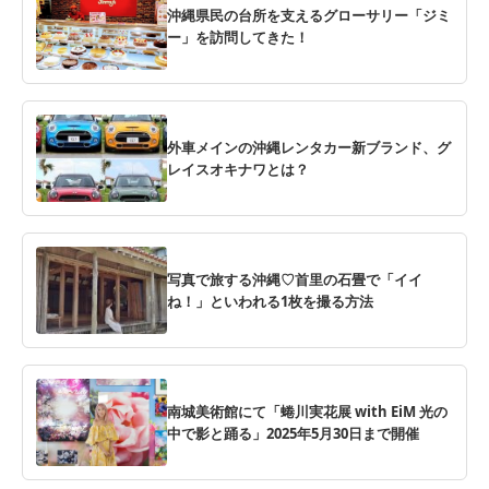
沖縄県民の台所を支えるグローサリー「ジミ
ー」を訪問してきた！
外車メインの沖縄レンタカー新ブランド、グ
レイスオキナワとは？
写真で旅する沖縄♡首里の石畳で「イイ
ね！」といわれる1枚を撮る方法
南城美術館にて「蜷川実花展 with EiM 光の
中で影と踊る」2025年5月30日まで開催