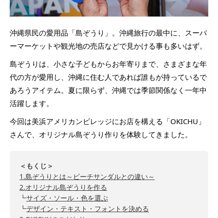
沖縄県民の愛用品「島ぞうり」。沖縄旅行の最中に、スーパ
ーマーケットや観光地の売店などで見かける事も多いはず。
島ぞうりは、小さな子どもからお年寄りまで、さまざまな年
代の方が愛用し、沖縄に住む人であれば誰もが持っているで
あろうアイテム。夏に限らず、沖縄では季節関係なく一年中
活躍します。
今回は美浜アメリカンビレッジにお店を構える「OKICHU」
さんで、オリジナル島ぞうり作りを体験してきました。
＜もくじ＞
1.島ぞうりとは～ビーチサンダルとの違い～
2.オリジナル島ぞうりを作る
┗
サイズ・ソール・色を選ぶ
┗
デザイン・テキスト・フォントを決める