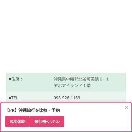
住所
沖縄県中頭郡北谷町美浜９−１
デポアイランド１階
TEL
098-926-1133
×
【PR】沖縄旅行を比較・予約
HP
https://www.shimazouri.jp/
現地体験
飛行機+ホテル
営業時間
11：00-20：00