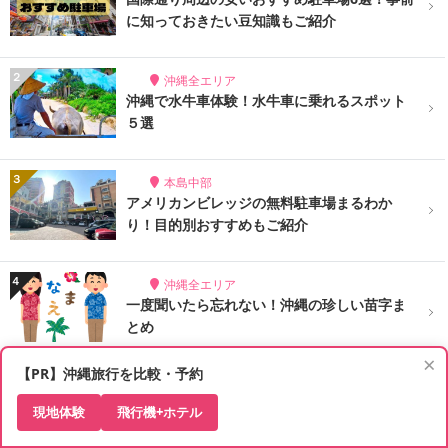
に知っておきたい豆知識もご紹介
沖縄全エリア
沖縄で水牛車体験！水牛車に乗れるスポット
５選
本島中部
アメリカンビレッジの無料駐車場まるわか
り！目的別おすすめもご紹介
沖縄全エリア
一度聞いたら忘れない！沖縄の珍しい苗字ま
とめ
×
【PR】沖縄旅行を比較・予約
那覇市内
那覇空港の保安検査場通過後には何がある？
現地体験
飛行機+ホテル
気になるゲート先を調査！