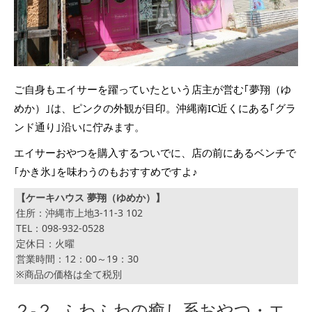
ご自身もエイサーを躍っていたという店主が営む｢夢翔（ゆ
めか）｣は、ピンクの外観が目印。沖縄南IC近くにある｢グラ
ンド通り｣沿いに佇みます。
エイサーおやつを購入するついでに、店の前にあるベンチで
｢かき氷｣を味わうのもおすすめですよ♪
【ケーキハウス 夢翔（ゆめか）】
住所：沖縄市上地3-11-3 102
TEL：098-932-0528
定休日：火曜
営業時間：12：00～19：30
※商品の価格は全て税別
２-２. ふわふわの癒し系おやつ・エ