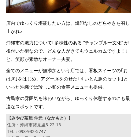
店内でゆっくり堪能したい方は、焼印なしのどらやきを召し
上がれ♪
沖縄市の魅力について｢多様性のある “チャンプルー文化” が
根付いた街なので、どんな人がきてもウェルカムですよ！｣
と、笑顔が素敵なオーナー夫妻。
全てのメニューが無添加という店では、看板スイーツの｢お
はぎ｣をはじめ、アグー豚をのせた｢すいとん豚のセット｣と
いった沖縄では珍しい和の食事メニューも提供。
古民家の雰囲気を味わいながら、ゆっくり休憩するのにも最
適なスポットです。
【みやび茶屋 仲元（なかもと）】
住所：沖縄市諸見里3-22-15
TEL：098-932-5747