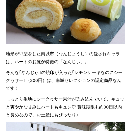
地形が♡型をした南城市（なんじょうし）の愛されキャラ
は、ハートのお髭が特徴の「なんじぃ」。
そんな｢なんじぃ｣の焼印が入った｢レモンケーキなのにシー
クヮサー｣（200円）は、南城セレクションの認定商品なん
です！
しっとり生地にシークヮサー果汁が染み込んでいて、キュッ
と爽やかな甘みにハートもキュン♡ 賞味期限も約30日以内
と長めなので、お土産にもぴったり♪