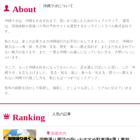
沖縄ラボについて
About
沖縄ラボは、沖縄をすみずみまで、思いきり楽しむためのウェブメディア。 運営
は、現地体験や高速バス等の予約サイトを運営するオンライントラベル株式会社で
す。
私たちは、多くのお客さまの沖縄旅行のお手伝いをしてきました。 けれど、沖縄の
魅力は――海・緑・生き物・文化・歴史・食――数え切れず、まだまだ伝えきれてい
ない魅力があります。また、一度も沖縄へお越しになっていない方も、大勢いらっし
ゃいます。
そこで、もっと沖縄を好きになってもらいたい、足を運んでほしいと思い、この「沖
縄ラボ」を立ち上げました。 見る・知る・遊ぶ・食べる・泊まる・買う――数えき
れない沖縄での過ごし方を、私たちは一つずつピックアップ。
長年の経験を活かして取材し、撮影し、どこよりも詳しく、リアルに伝えていきま
す。
人気の記事
Ranking
那覇市内
国際通り周辺の安いおすすめ駐車場6選！事前