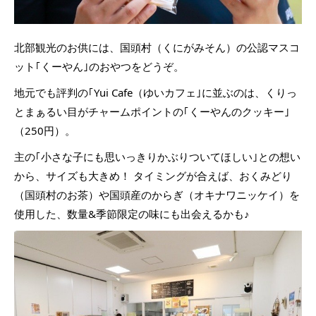
北部観光のお供には、国頭村（くにがみそん）の公認マスコ
ット｢くーやん｣のおやつをどうぞ。
地元でも評判の｢Yui Cafe（ゆいカフェ｣に並ぶのは、くりっ
とまぁるい目がチャームポイントの｢くーやんのクッキー｣
（250円）。
主の｢小さな子にも思いっきりかぶりついてほしい｣との想い
から、サイズも大きめ！ タイミングが合えば、おくみどり
（国頭村のお茶）や国頭産のからぎ（オキナワニッケイ）を
使用した、数量&季節限定の味にも出会えるかも♪