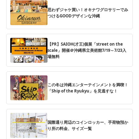
思わずジャケ買い！オキナワグロサリーでみ
つけるGOODデザインな沖縄
【PR】SAIOH(才王)個展「street on the
scale」開催＠沖縄県立美術館7/19～7/23入
場無料
この冬は沖縄エンターテインメントを満喫！
「Ship of the Ryukyu」を見逃すな！
国際通り周辺のコインロッカー、手荷物預か
り所の料金、サイズ一覧