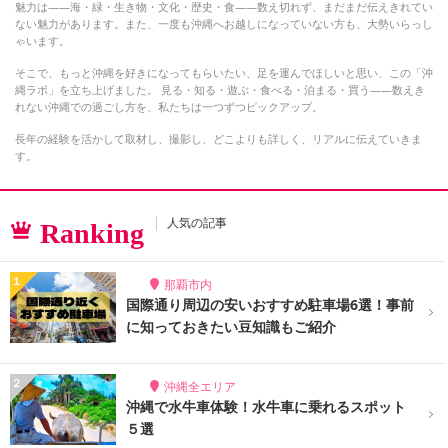
魅力は――海・緑・生き物・文化・歴史・食――数え切れず、まだまだ伝えきれてい
ない魅力があります。また、一度も沖縄へお越しになっていない方も、大勢いらっし
ゃいます。
そこで、もっと沖縄を好きになってもらいたい、足を運んでほしいと思い、この「沖
縄ラボ」を立ち上げました。 見る・知る・遊ぶ・食べる・泊まる・買う――数えき
れない沖縄での過ごし方を、私たちは一つずつピックアップ。
長年の経験を活かして取材し、撮影し、どこよりも詳しく、リアルに伝えていきま
す。
人気の記事
Ranking
那覇市内
国際通り周辺の安いおすすめ駐車場6選！事前
に知っておきたい豆知識もご紹介
沖縄全エリア
沖縄で水牛車体験！水牛車に乗れるスポット
５選