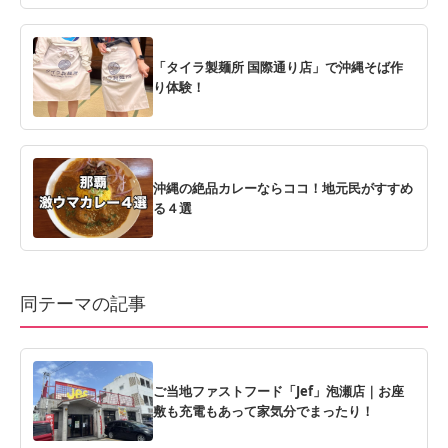
「タイラ製麺所 国際通り店」で沖縄そば作
り体験！
沖縄の絶品カレーならココ！地元民がすすめ
る４選
同テーマの記事
ご当地ファストフード「Jef」泡瀬店｜お座
敷も充電もあって家気分でまったり！