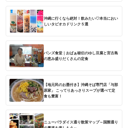
沖縄に行くなら絶対！飲みたい♡本当におい
しいタピオカドリンク５選
バンズ食堂｜おばぁ秘伝のゆし豆腐と宮古島
の恵み盛りだくさんの定食
【地元民のお墨付き】沖縄そば専門店「与那
原家」 こってりあっさりスープが選べて定
食も豊富！
ニューパラダイス通り散策マップ～国際通り
の裏道を楽しもう～