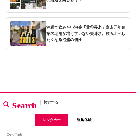
沖縄で飲みたい泡盛『北谷長老』嘉永元年創
業の老舗が培うブレない美味さ。飲み比べし
たくなる泡盛の個性
検索する
Search
レンタカー
現地体験
貸出日時