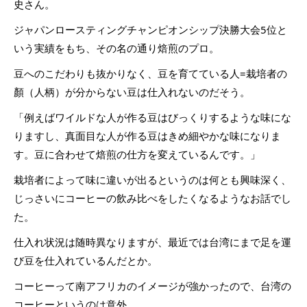
史さん。
ジャパンロースティングチャンピオンシップ決勝大会5位と
いう実績をもち、その名の通り焙煎のプロ。
豆へのこだわりも抜かりなく、豆を育てている人=栽培者の
顏（人柄）が分からない豆は仕入れないのだそう。
「例えばワイルドな人が作る豆はびっくりするような味にな
りますし、真面目な人が作る豆はきめ細やかな味になりま
す。豆に合わせて焙煎の仕方を変えているんです。」
栽培者によって味に違いが出るというのは何とも興味深く、
じっさいにコーヒーの飲み比べをしたくなるようなお話でし
た。
仕入れ状況は随時異なりますが、最近では台湾にまで足を運
び豆を仕入れているんだとか。
コーヒーって南アフリカのイメージが強かったので、台湾の
コーヒーというのは意外。