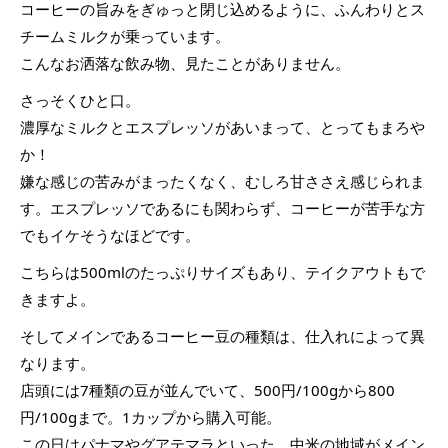
コーヒーの旨みをぎゅっと閉じ込めるように、ふんわりとス
チームミルクが乗っています。
こんなお洒落な飲み物、見たことがありません。
さっそくひと口。
濃厚なミルクとエスプレッソがあいまって、とってもまろや
か！
嫌な感じの苦みがまったくなく、むしろ甘ささえ感じられま
す。エスプレッソであるにも関わらず、コーヒーが苦手な方
でもイケそうなほどです。
こちらは500mlのたっぷりサイズもあり、テイクアウトもで
きますよ。
そしてメインであるコーヒー豆の種類は、仕入れによって異
なります。
店頭には7種類の豆が並んでいて、500円/100gから800
円/100gまで。1カップから購入可能。
この日はパナマやグアテマラといった、中米の地域がメイン