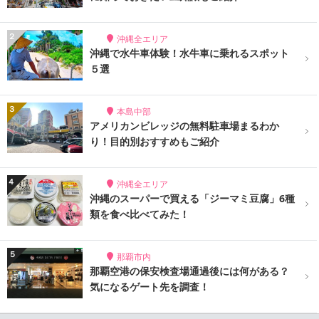
沖縄全エリア
沖縄で水牛車体験！水牛車に乗れるスポット
５選
本島中部
アメリカンビレッジの無料駐車場まるわか
り！目的別おすすめもご紹介
沖縄全エリア
沖縄のスーパーで買える「ジーマミ豆腐」6種
類を食べ比べてみた！
那覇市内
那覇空港の保安検査場通過後には何がある？
気になるゲート先を調査！