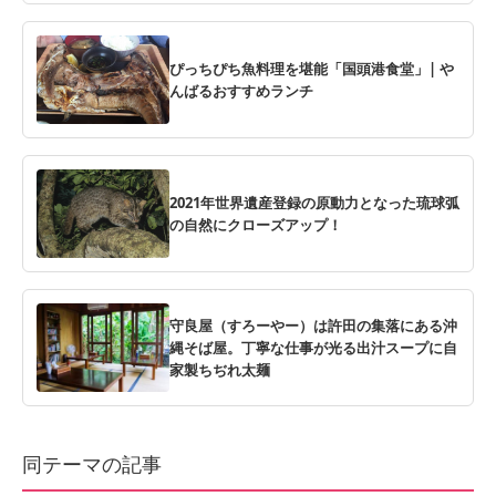
ぴっちぴち魚料理を堪能「国頭港食堂」| や
んばるおすすめランチ
2021年世界遺産登録の原動力となった琉球弧
の自然にクローズアップ！
守良屋（すろーやー）は許田の集落にある沖
縄そば屋。丁寧な仕事が光る出汁スープに自
家製ちぢれ太麺
同テーマの記事