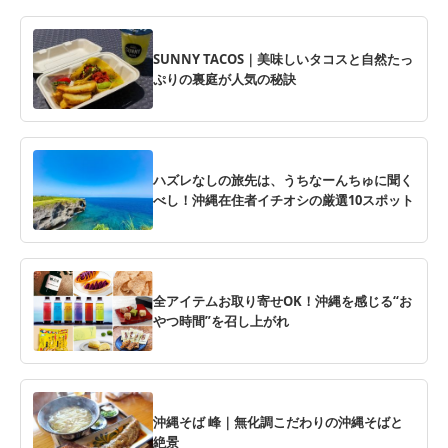
SUNNY TACOS｜美味しいタコスと自然たっ
ぷりの裏庭が人気の秘訣
ハズレなしの旅先は、うちなーんちゅに聞く
べし！沖縄在住者イチオシの厳選10スポット
全アイテムお取り寄せOK！沖縄を感じる“お
やつ時間”を召し上がれ
沖縄そば 峰｜無化調こだわりの沖縄そばと
絶景