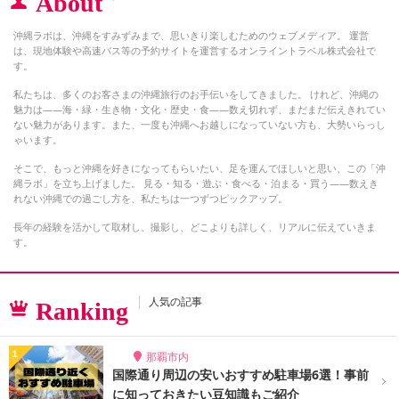
About
沖縄ラボは、沖縄をすみずみまで、思いきり楽しむためのウェブメディア。 運営
は、現地体験や高速バス等の予約サイトを運営するオンライントラベル株式会社で
す。
私たちは、多くのお客さまの沖縄旅行のお手伝いをしてきました。 けれど、沖縄の
魅力は――海・緑・生き物・文化・歴史・食――数え切れず、まだまだ伝えきれてい
ない魅力があります。また、一度も沖縄へお越しになっていない方も、大勢いらっし
ゃいます。
そこで、もっと沖縄を好きになってもらいたい、足を運んでほしいと思い、この「沖
縄ラボ」を立ち上げました。 見る・知る・遊ぶ・食べる・泊まる・買う――数えき
れない沖縄での過ごし方を、私たちは一つずつピックアップ。
長年の経験を活かして取材し、撮影し、どこよりも詳しく、リアルに伝えていきま
す。
人気の記事
Ranking
那覇市内
国際通り周辺の安いおすすめ駐車場6選！事前
に知っておきたい豆知識もご紹介