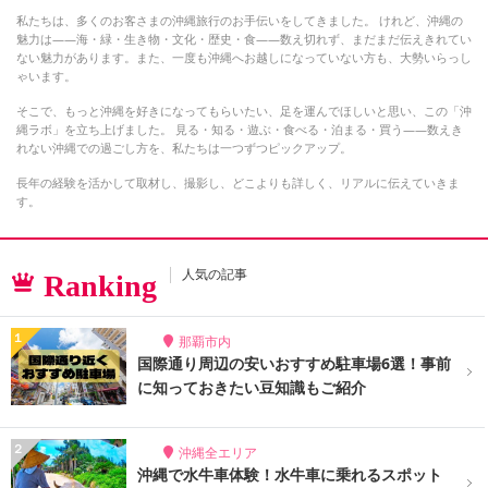
私たちは、多くのお客さまの沖縄旅行のお手伝いをしてきました。 けれど、沖縄の
魅力は――海・緑・生き物・文化・歴史・食――数え切れず、まだまだ伝えきれてい
ない魅力があります。また、一度も沖縄へお越しになっていない方も、大勢いらっし
ゃいます。
そこで、もっと沖縄を好きになってもらいたい、足を運んでほしいと思い、この「沖
縄ラボ」を立ち上げました。 見る・知る・遊ぶ・食べる・泊まる・買う――数えき
れない沖縄での過ごし方を、私たちは一つずつピックアップ。
長年の経験を活かして取材し、撮影し、どこよりも詳しく、リアルに伝えていきま
す。
人気の記事
Ranking
那覇市内
国際通り周辺の安いおすすめ駐車場6選！事前
に知っておきたい豆知識もご紹介
沖縄全エリア
沖縄で水牛車体験！水牛車に乗れるスポット