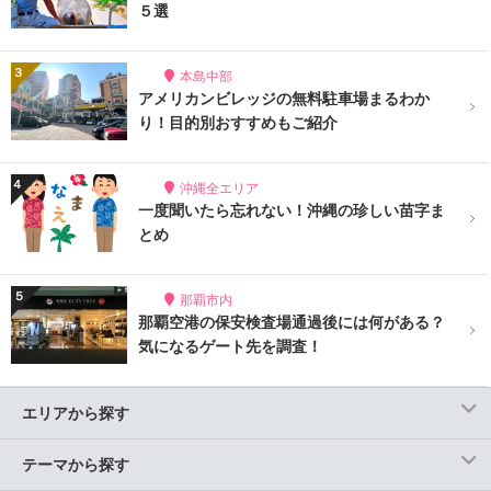
５選
本島中部
アメリカンビレッジの無料駐車場まるわか
り！目的別おすすめもご紹介
沖縄全エリア
一度聞いたら忘れない！沖縄の珍しい苗字ま
とめ
那覇市内
那覇空港の保安検査場通過後には何がある？
気になるゲート先を調査！
エリアから探す
テーマから探す