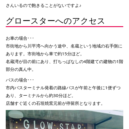
さんいるので飽きることがないですよ♪
グロースターへのアクセス
お車の場合･･･
市街地から川平湾へ向かう途中、名蔵という地域の右手側に
あります。市街地から車で約15分ほど。
名蔵湾が目の前にあり、打ちっぱなしの4階建ての建物の1階
部分の真ん中。
バスの場合･･･
市内バスターミナル発着の路線バスが午前と午後に1便ずつ
あり、ターミナルから約30分ほど。
店舗すぐ近くの石垣焼窯元前が停留所となります。