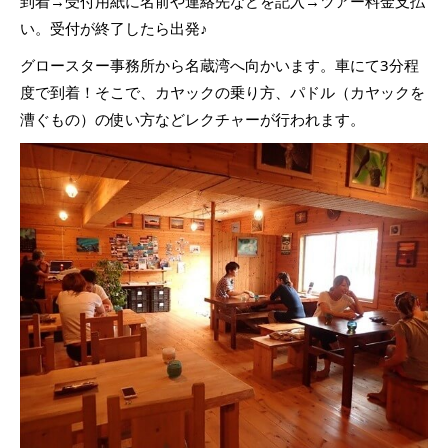
到着→受付用紙に名前や連絡先などを記入→ツアー料金支払
い。受付が終了したら出発♪
グロースター事務所から名蔵湾へ向かいます。車にて3分程
度で到着！そこで、カヤックの乗り方、パドル（カヤックを
漕ぐもの）の使い方などレクチャーが行われます。