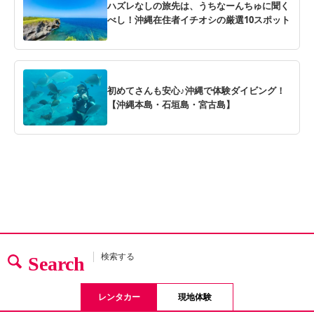
ハズレなしの旅先は、うちなーんちゅに聞く
べし！沖縄在住者イチオシの厳選10スポット
初めてさんも安心♪沖縄で体験ダイビング！
【沖縄本島・石垣島・宮古島】
検索する
Search
レンタカー
現地体験