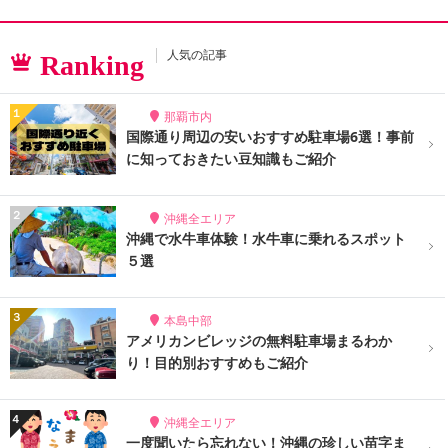
人気の記事
Ranking
那覇市内
国際通り周辺の安いおすすめ駐車場6選！事前
に知っておきたい豆知識もご紹介
沖縄全エリア
沖縄で水牛車体験！水牛車に乗れるスポット
５選
本島中部
アメリカンビレッジの無料駐車場まるわか
り！目的別おすすめもご紹介
沖縄全エリア
一度聞いたら忘れない！沖縄の珍しい苗字ま