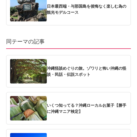
日本最西端・与那国島を後悔なく楽しむ為の
観光モデルコース
同テーマの記事
沖縄怪談めぐりの旅。ゾワリと怖い沖縄の怪
談・民話・伝説スポット
いくつ知ってる？沖縄ローカルお菓子【勝手
に沖縄マニア検定】