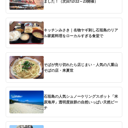
ました！（次回12/22～23開催）
キッチンみさき｜名物ヤギ刺し石垣島のリア
ル家庭料理をローカルすぎる食堂で
そばが売り切れたら店じまい・人気の八重山
そばの店・来夏世
石垣島の人気シュノーケリングスポット「米
原海岸」透明度抜群の自然いっぱい天然ビー
チ