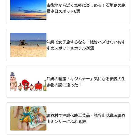
市街地から近く気軽に楽しめる！石垣島の絶
景夕日スポット6選
沖縄で女子旅するなら！絶対ハズせないおす
すめスポット＆ホテル20選
沖縄の精霊「キジムナー」気になる伝説の生
き物の謎に迫った！
読谷村で沖縄伝統工芸品・読谷山花織＆読谷
山ミンサーにふれる旅