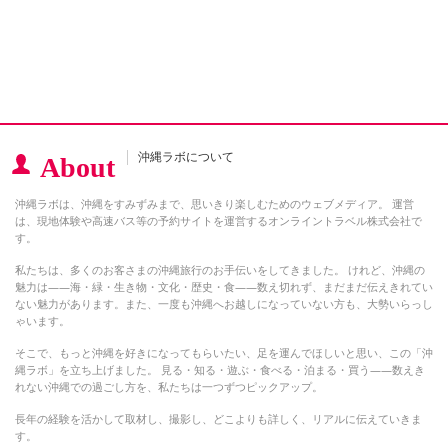
沖縄ラボについて
About
沖縄ラボは、沖縄をすみずみまで、思いきり楽しむためのウェブメディア。 運営
は、現地体験や高速バス等の予約サイトを運営するオンライントラベル株式会社で
す。
私たちは、多くのお客さまの沖縄旅行のお手伝いをしてきました。 けれど、沖縄の
魅力は――海・緑・生き物・文化・歴史・食――数え切れず、まだまだ伝えきれてい
ない魅力があります。また、一度も沖縄へお越しになっていない方も、大勢いらっし
ゃいます。
そこで、もっと沖縄を好きになってもらいたい、足を運んでほしいと思い、この「沖
縄ラボ」を立ち上げました。 見る・知る・遊ぶ・食べる・泊まる・買う――数えき
れない沖縄での過ごし方を、私たちは一つずつピックアップ。
長年の経験を活かして取材し、撮影し、どこよりも詳しく、リアルに伝えていきま
す。