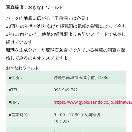
写真提供：おきなわワールド
パーク内地底に広がる「玉泉洞」は必見！
30万年の年月が創りあげた鍾乳洞は気候の影響によって今も
3年に1mという、他県の鍾乳洞よりも早いスピードで成長し
続けています。
珊瑚を主成分とした琉球石灰岩でできている神秘の洞窟を探
検してみるのもオススメですよ。
おきなわワールド
住所
沖縄県南城市玉城字前川1336
TEL
098-949-7421
HP
https://www.gyokusendo.co.jp/okinawa
営業時間
9：00～17:30（入園締切：
16：00）