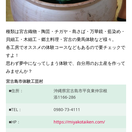
種類は宮古織物・陶芸・チガヤ・島さば・万華鏡・藍染め・
貝細工・木細工・郷土料理・宮古の乗馬体験など様々。
各工房でオススメの体験コースなどもあるので要チェックで
すよ！
思わず夢中になってしまう体験で、自分用のお土産を作って
みませんか？
宮古島市体験工芸村
住所
沖縄県宮古島市平良東仲宗根
添1166-286
TEL
0980-73-4111
HP
https://miyakotaiken.com/