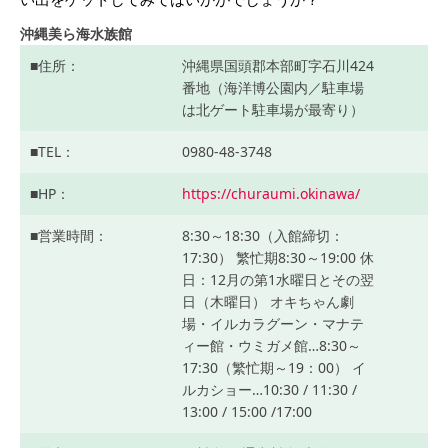
沖縄美ら海水族館
住所
沖縄県国頭郡本部町字石川424
番地（海洋博公園内／駐車場
は北ゲート駐車場が最寄り）
TEL
0980-48-3748
HP
https://churaumi.okinawa/
営業時間
8:30～18:30（入館締切：
17:30）
繁忙期8:30～19:00
休
日：12月の第1水曜日とその翌
日（木曜日）
オキちゃん劇
場・イルカラグーン・マナテ
ィー館・ウミガメ館…8:30～
17:30（繁忙期～19：00）
イ
ルカショー…10:30 / 11:30 /
13:00 / 15:00 /17:00