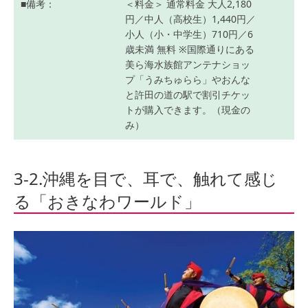
備考
＜料金＞
通常料金
大人2,180
円／中人（高校生）1,440円／
小人（小・中学生）710円／6
歳未満 無料
※国際通りにある
美ら海水族館アンテナショッ
プ「うみちゅらら」やおんな
と許田の道の駅で割引チケッ
トが購入できます。（現金の
み）
3-2.沖縄を目で、耳で、触れて感じ
る「おきなわワールド」