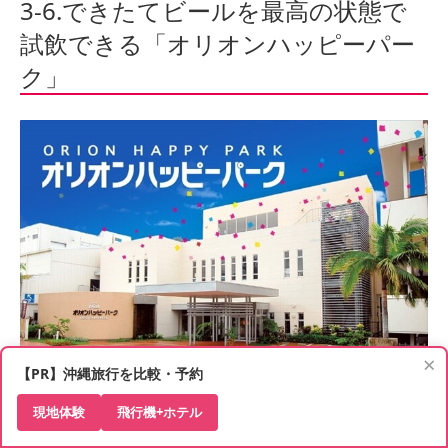
3-6.できたてビールを最高の状態で
試飲できる「オリオンハッピーパー
ク」
×
【PR】沖縄旅行を比較・予約
沖縄県では最大のシェアを誇り地元でも愛されているオリオ
ンビールは、沖縄に来たら一度は飲みたいビールです。
現地体験
飛行機+ホテル
そのできたてほやほやを試飲できる工場見学も捨てがたい観