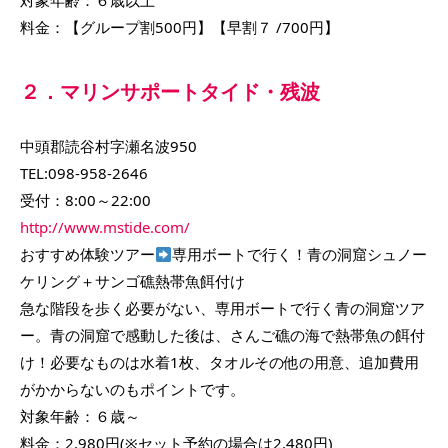
対象年齢：６歳以上
料金：【グループ割500円】【早割７ /700円】
２．マリンサポートタイド・残波
中頭郡読谷村字瀬名波950
TEL:098-958-2646
受付：8:00～22:00
http://www.mstide.com/
おすすめ体験ツアー
専用ボートで行く！青の洞窟シュノー
ケリング＋サンゴ礁熱帯魚餌付け
急な階段を歩く必要がない、専用ボートで行く青の洞窟ツア
ー。青の洞窟で感動した後は、さんご礁の海で熱帯魚の餌付
け！必要なものは水着1枚、タオルその他の用意、追加費用
がかからないのもポイントです。
対象年齢：６歳～
料金：2,980円(※セット予約の場合は2,480円)