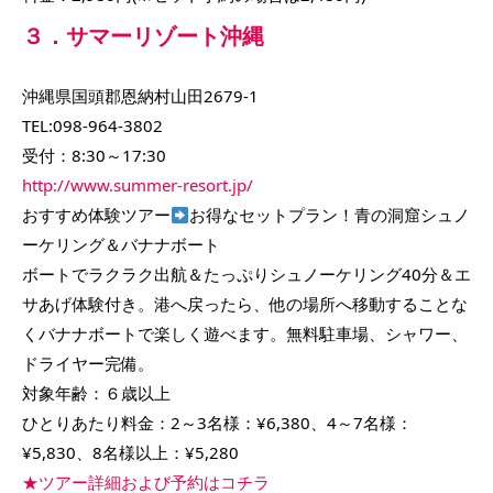
３．サマーリゾート沖縄
沖縄県国頭郡恩納村山田2679-1
TEL:098-964-3802
受付：8:30～17:30
http://www.summer-resort.jp/
おすすめ体験ツアー
お得なセットプラン！青の洞窟シュノ
ーケリング＆バナナボート
ボートでラクラク出航＆たっぷりシュノーケリング40分＆エ
サあげ体験付き。港へ戻ったら、他の場所へ移動することな
くバナナボートで楽しく遊べます。無料駐車場、シャワー、
ドライヤー完備。
対象年齢：６歳以上
ひとりあたり料金：2～3名様：¥6,380、4～7名様：
¥5,830、8名様以上：¥5,280
★ツアー詳細および予約はコチラ