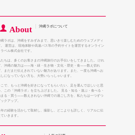
沖縄ラボについて
About
沖縄ラボは、沖縄をすみずみまで、思いきり楽しむためのウェブメディ
ア。 運営は、現地体験や高速バス等の予約サイトを運営するオンライン
トラベル株式会社です。
私たちは、多くのお客さまの沖縄旅行のお手伝いをしてきました。 けれ
ど、沖縄の魅力は――海・緑・生き物・文化・歴史・食――数え切れ
ず、まだまだ伝えきれていない魅力があります。また、一度も沖縄へお
越しになっていない方も、大勢いらっしゃいます。
そこで、もっと沖縄を好きになってもらいたい、足を運んでほしいと思
い、この「沖縄ラボ」を立ち上げました。 見る・知る・遊ぶ・食べる・
泊まる・買う――数えきれない沖縄での過ごし方を、私たちは一つずつ
ピックアップ。
長年の経験を活かして取材し、撮影し、どこよりも詳しく、リアルに伝
えていきます。