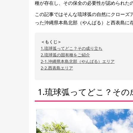
種が存在し、その保全の必要性が認められた
この記事ではそんな琉球弧の自然にクローズ
った沖縄県本島北部（やんばる）と西表島に
＜もくじ＞
1.琉球弧ってどこ？その成り立ち
2.琉球弧の固有種をご紹介
2-1.沖縄県本島北部（やんばる）エリア
2-2.西表島エリア
1.琉球弧ってどこ？その