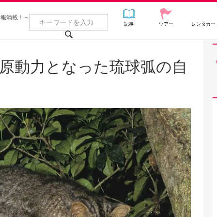
情報満載！～
記事
ツアー
レンタカー
の原動力となった琉球弧の自