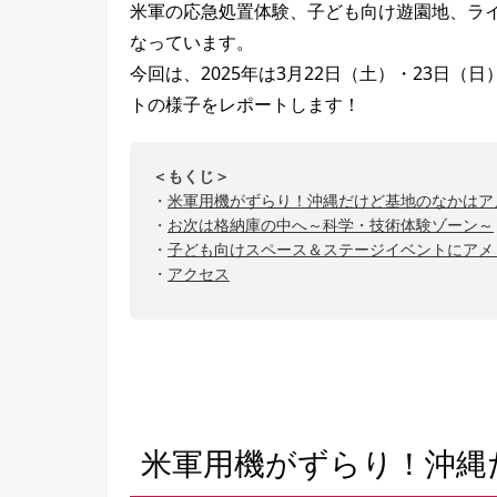
米軍の応急処置体験、子ども向け遊園地、ラ
なっています。
今回は、2025年は3月22日（土）・23日
トの様子をレポートします！
＜もくじ＞
・
米軍用機がずらり！沖縄だけど基地のなかはア
・
お次は格納庫の中へ～科学・技術体験ゾーン～
・
子ども向けスペース＆ステージイベントにアメ
・
アクセス
米軍用機がずらり！沖縄