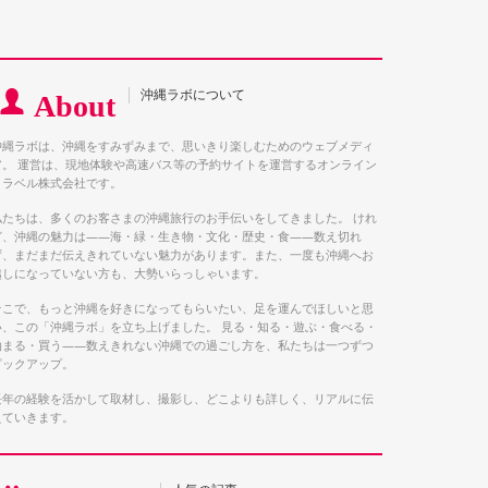
沖縄ラボについて
About
沖縄ラボは、沖縄をすみずみまで、思いきり楽しむためのウェブメディ
ア。 運営は、現地体験や高速バス等の予約サイトを運営するオンライン
トラベル株式会社です。
私たちは、多くのお客さまの沖縄旅行のお手伝いをしてきました。 けれ
ど、沖縄の魅力は――海・緑・生き物・文化・歴史・食――数え切れ
ず、まだまだ伝えきれていない魅力があります。また、一度も沖縄へお
越しになっていない方も、大勢いらっしゃいます。
そこで、もっと沖縄を好きになってもらいたい、足を運んでほしいと思
い、この「沖縄ラボ」を立ち上げました。 見る・知る・遊ぶ・食べる・
泊まる・買う――数えきれない沖縄での過ごし方を、私たちは一つずつ
ピックアップ。
長年の経験を活かして取材し、撮影し、どこよりも詳しく、リアルに伝
えていきます。