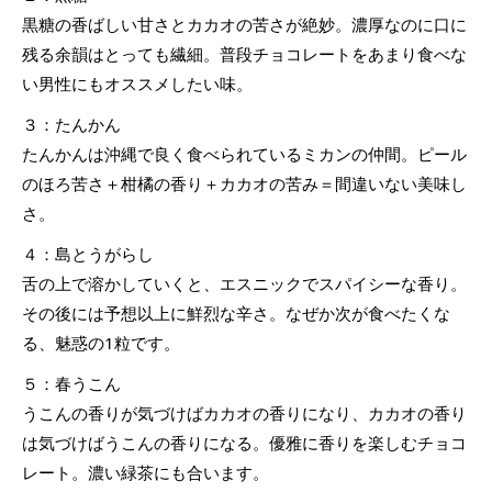
黒糖の香ばしい甘さとカカオの苦さが絶妙。濃厚なのに口に
残る余韻はとっても繊細。普段チョコレートをあまり食べな
い男性にもオススメしたい味。
３：たんかん
たんかんは沖縄で良く食べられているミカンの仲間。ピール
のほろ苦さ＋柑橘の香り＋カカオの苦み＝間違いない美味し
さ。
４：島とうがらし
舌の上で溶かしていくと、エスニックでスパイシーな香り。
その後には予想以上に鮮烈な辛さ。なぜか次が食べたくな
る、魅惑の1粒です。
５：春うこん
うこんの香りが気づけばカカオの香りになり、カカオの香り
は気づけばうこんの香りになる。優雅に香りを楽しむチョコ
レート。濃い緑茶にも合います。