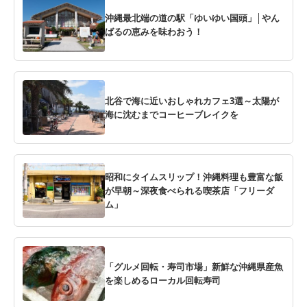
沖縄最北端の道の駅「ゆいゆい国頭」│やん
ばるの恵みを味わおう！
北谷で海に近いおしゃれカフェ3選～太陽が
海に沈むまでコーヒーブレイクを
昭和にタイムスリップ！沖縄料理も豊富な飯
が早朝～深夜食べられる喫茶店「フリーダ
ム」
「グルメ回転・寿司市場」新鮮な沖縄県産魚
を楽しめるローカル回転寿司