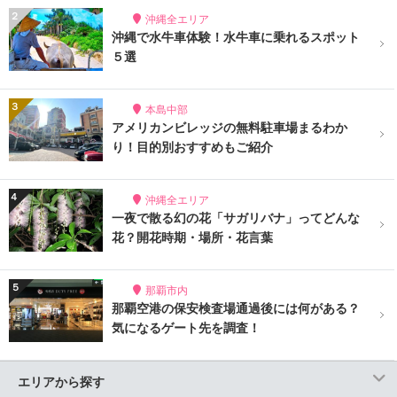
沖縄全エリア
沖縄で水牛車体験！水牛車に乗れるスポット
５選
本島中部
アメリカンビレッジの無料駐車場まるわか
り！目的別おすすめもご紹介
沖縄全エリア
一夜で散る幻の花「サガリバナ」ってどんな
花？開花時期・場所・花言葉
那覇市内
那覇空港の保安検査場通過後には何がある？
気になるゲート先を調査！
エリアから探す