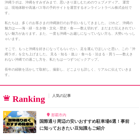
沖縄ラボは、沖縄をすみずみまで、思いきり楽しむためのウェブメディア。 運営
は、現地体験や高速バス等の予約サイトを運営するオンライントラベル株式会社で
す。
私たちは、多くのお客さまの沖縄旅行のお手伝いをしてきました。 けれど、沖縄の
魅力は――海・緑・生き物・文化・歴史・食――数え切れず、まだまだ伝えきれてい
ない魅力があります。また、一度も沖縄へお越しになっていない方も、大勢いらっし
ゃいます。
そこで、もっと沖縄を好きになってもらいたい、足を運んでほしいと思い、この「沖
縄ラボ」を立ち上げました。 見る・知る・遊ぶ・食べる・泊まる・買う――数えき
れない沖縄での過ごし方を、私たちは一つずつピックアップ。
長年の経験を活かして取材し、撮影し、どこよりも詳しく、リアルに伝えていきま
す。
人気の記事
Ranking
那覇市内
国際通り周辺の安いおすすめ駐車場6選！事前
に知っておきたい豆知識もご紹介