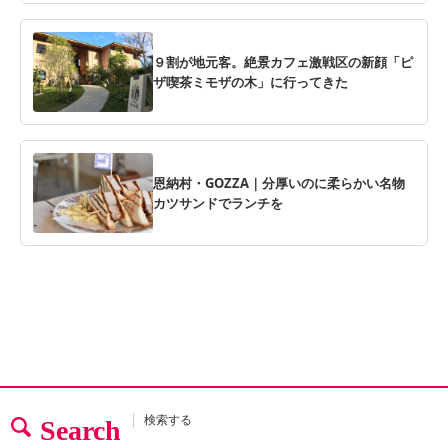
９割が地元客。絶景カフェ激戦区の新顔「ピ
ザ喫茶ミモザの木」に行ってきた
恩納村・GOZZA｜分厚いのに柔らかい名物
カツサンドでランチを
検索する
Search