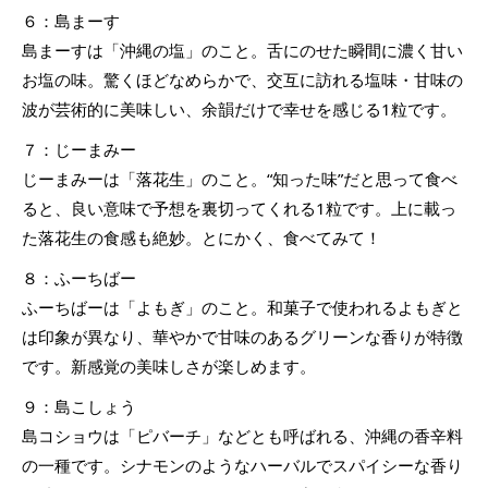
６：島まーす
島まーすは「沖縄の塩」のこと。舌にのせた瞬間に濃く甘い
お塩の味。驚くほどなめらかで、交互に訪れる塩味・甘味の
波が芸術的に美味しい、余韻だけで幸せを感じる1粒です。
７：じーまみー
じーまみーは「落花生」のこと。“知った味”だと思って食べ
ると、良い意味で予想を裏切ってくれる1粒です。上に載っ
た落花生の食感も絶妙。とにかく、食べてみて！
８：ふーちばー
ふーちばーは「よもぎ」のこと。和菓子で使われるよもぎと
は印象が異なり、華やかで甘味のあるグリーンな香りが特徴
です。新感覚の美味しさが楽しめます。
９：島こしょう
島コショウは「ピバーチ」などとも呼ばれる、沖縄の香辛料
の一種です。シナモンのようなハーバルでスパイシーな香り