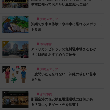
事前に知っておきたい豆知識もご紹介
沖縄全エリア
沖縄で水牛車体験！水牛車に乗れるスポッ
ト５選
本島中部
アメリカンビレッジの無料駐車場まるわか
り！目的別おすすめもご紹介
沖縄全エリア
一度聞いたら忘れない！沖縄の珍しい苗字
まとめ
那覇市内
那覇空港の保安検査場通過後には何があ
る？気になるゲート先を調査！