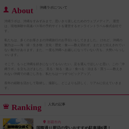
沖縄ラボについて
About
沖縄ラボは、沖縄をすみずみまで、思いきり楽しむためのウェブメディア。 運営
は、現地体験や高速バス等の予約サイトを運営するオンライントラベル株式会社で
す。
私たちは、多くのお客さまの沖縄旅行のお手伝いをしてきました。 けれど、沖縄の
魅力は――海・緑・生き物・文化・歴史・食――数え切れず、まだまだ伝えきれてい
ない魅力があります。また、一度も沖縄へお越しになっていない方も、大勢いらっし
ゃいます。
そこで、もっと沖縄を好きになってもらいたい、足を運んでほしいと思い、この「沖
縄ラボ」を立ち上げました。 見る・知る・遊ぶ・食べる・泊まる・買う――数えき
れない沖縄での過ごし方を、私たちは一つずつピックアップ。
長年の経験を活かして取材し、撮影し、どこよりも詳しく、リアルに伝えていきま
す。
人気の記事
Ranking
那覇市内
国際通り周辺の安いおすすめ駐車場6選！