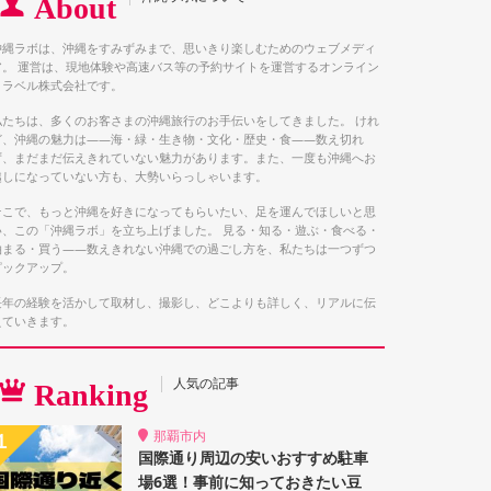
About
沖縄ラボは、沖縄をすみずみまで、思いきり楽しむためのウェブメディ
ア。 運営は、現地体験や高速バス等の予約サイトを運営するオンライン
トラベル株式会社です。
私たちは、多くのお客さまの沖縄旅行のお手伝いをしてきました。 けれ
ど、沖縄の魅力は――海・緑・生き物・文化・歴史・食――数え切れ
ず、まだまだ伝えきれていない魅力があります。また、一度も沖縄へお
越しになっていない方も、大勢いらっしゃいます。
そこで、もっと沖縄を好きになってもらいたい、足を運んでほしいと思
い、この「沖縄ラボ」を立ち上げました。 見る・知る・遊ぶ・食べる・
泊まる・買う――数えきれない沖縄での過ごし方を、私たちは一つずつ
ピックアップ。
長年の経験を活かして取材し、撮影し、どこよりも詳しく、リアルに伝
えていきます。
人気の記事
Ranking
那覇市内
国際通り周辺の安いおすすめ駐車
場6選！事前に知っておきたい豆