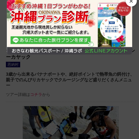
×
クマノミ城ツアーバナナボート・スノーケル・レンタルシ
ーカヤック
恩納村
3歳から出来るバナナボートや、絶好ポイントで熱帯魚の餌付け、
親子でのんびりカヤックでクルージングなど盛りだくさんメニュ
ー
ツアー詳細は
コチラ
から