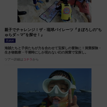
親子でチャレンジ！ザ・琉球パイレーツ『まぼろしの“ち
ゅらダ～マ”を探せ！』
恩納村
海賊たちと子供たちが力を合わせて宝探しの冒険に！洞窟探険・
生き物観察・干潮時にしか現れない幻の洞窟で宝探し。
ツアー詳細は
コチラ
から