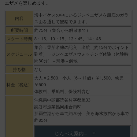
エザメを楽しめます。
海中イケスの中にいるジンベエザメを船底のガラ
内容
ス面を通して観察できます。
所要時間
約75分（集合から解散まで）
スタート時間
8：15、10：15、12：45、14：45
集合→乗船名簿の記入→出航（約15分でポイント
スケジュール
到着）→ジンベエザメウォッチング体験（体験時
間30分）→帰港→解散
持ち物
なし
大人￥2,500、小人（6～11歳）￥1,500、幼児
料金（税込）
￥600
体験料、乗船料、保険料含む
沖縄県中頭郡読谷村字都屋33
読谷村漁業協同組合内B1
那覇空港から車で約70分 美ら海水族館から車で
約85分