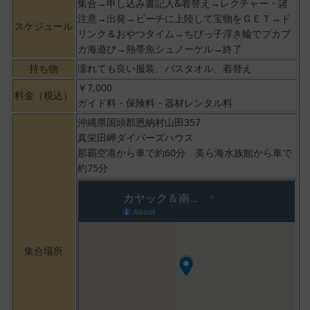
集合→申し込み書記入&着替え→レクチャー・諸
注意→出発→ビーチに上陸して宝物をＧＥＴ→ド
スケジュール
リンク＆おやつタイム→ちびっ子浮き輪でプカプ
カ海遊び→熱帯魚シュノーケル→終了
持ち物
濡れても良い服装、バスタオル、着替え
￥7,000
料金（税込）
ガイド料・保険料・器材レンタル料
沖縄県国頭郡恩納村山田357
真栄田岬ダイバーズハウス
那覇空港から車で約60分 美ら海水族館から車で
約75分
集合場所