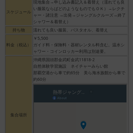
現地集合→申し込み書記入＆着替え（濡れても良
い服装ならばどのようなものでもＯＫ）→レクチ
スケジュール
ャー・諸注意 →出発→ジャングルクルーズ→終了
シャワー＆着替え）
持ち物
濡れても良い服装、バスタオル、着替え
￥5,500
料金（税込）
ガイド料・保険料・器材レンタル料含む。温水シ
ャワー・コインロッカー利用は別途要。
沖縄県国頭郡金武町金武11818-2
自然体験学習施設 ネイチャーみらい館
那覇空港から車で約65分 美ら海水族館から車で
約60分
集合場所