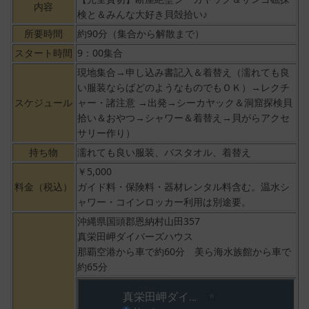
内容
検と＆みんな大好き貝殻拾い♪
所要時間
約90分（集合から解散まで）
スタート時間
9：00集合
現地集合→申し込み書記入＆着替え（濡れても良
い服装ならばどのようなものでもＯＫ）→レクチ
スケジュール
ャー・諸注意 →出発→シーカヤック＆洞窟探検貝
拾い＆おやつ→シャワー＆着替え→貝がらアクセ
サリー作り）
持ち物
濡れても良い服装、バスタオル、着替え
￥5,000
料金（税込）
ガイド料・保険料・器材レンタル料含む。温水シ
ャワー・コインロッカー利用は別途要。
沖縄県国頭郡恩納村山田357
真栄田岬ダイバーズハウス
那覇空港から車で約60分 美ら海水族館から車で
約65分