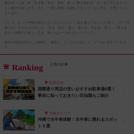
魅力は――海・緑・生き物・文化・歴史・食――数え切れず、まだまだ伝えきれてい
ない魅力があります。また、一度も沖縄へお越しになっていない方も、大勢いらっし
ゃいます。
そこで、もっと沖縄を好きになってもらいたい、足を運んでほしいと思い、この「沖
縄ラボ」を立ち上げました。 見る・知る・遊ぶ・食べる・泊まる・買う――数えき
れない沖縄での過ごし方を、私たちは一つずつピックアップ。
長年の経験を活かして取材し、撮影し、どこよりも詳しく、リアルに伝えていきま
す。
人気の記事
Ranking
那覇市内
国際通り周辺の安いおすすめ駐車場6選！
事前に知っておきたい豆知識もご紹介
沖縄全エリア
沖縄で水牛車体験！水牛車に乗れるスポッ
ト５選