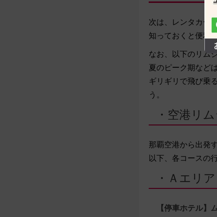
次は、レンタカー
知っておくと便利
なお、以下のリム
夏のピーク期など
ギリギリで飛び乗
う。
・空港リム
那覇空港から出発
以下、各コースの
・Ａエリア
【停車ホテル】ム