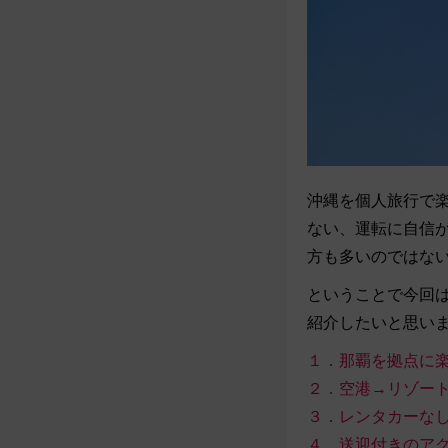
沖縄を個人旅行で
ない、運転に自信
方も多いのではな
ということで今回
紹介したいと思い
１．那覇を拠点に
２．空港→リゾー
３．レンタカーな
４．送迎付きのア