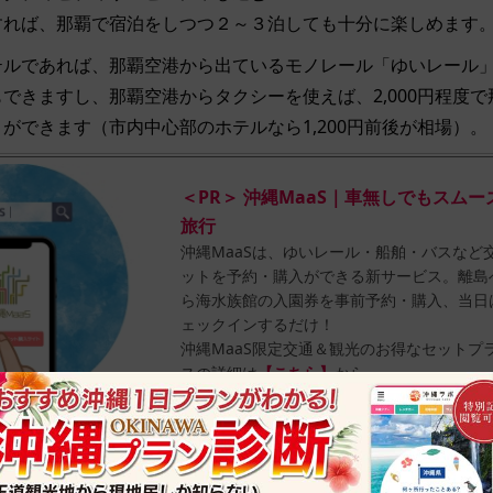
すれば、那覇で宿泊をしつつ２～３泊しても十分に楽しめます
テルであれば、那覇空港から出ているモノレール「ゆいレール
できますし、那覇空港からタクシーを使えば、2,000円程度
ができます（市内中心部のホテルなら1,200円前後が相場）。
＜PR＞ 沖縄MaaS｜車無しでもスム
旅行
沖縄MaaSは、ゆいレール・船舶・バスなど
ットを予約・購入ができる新サービス。離島
ら海水族館の入園券を事前予約・購入、当日
ェックインするだけ！
沖縄MaaS限定交通＆観光のお得なセットプ
スの詳細は
【こちら】
から。
→リゾート直行のリムジンバスを使