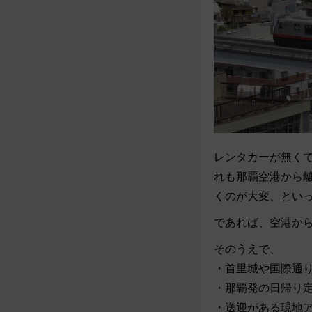
レンタカーが無く
れも那覇空港から
くのが大変、とい
であれば、空港か
そのうえで、
・首里城や国際通
・那覇発の日帰り
・送迎がある現地