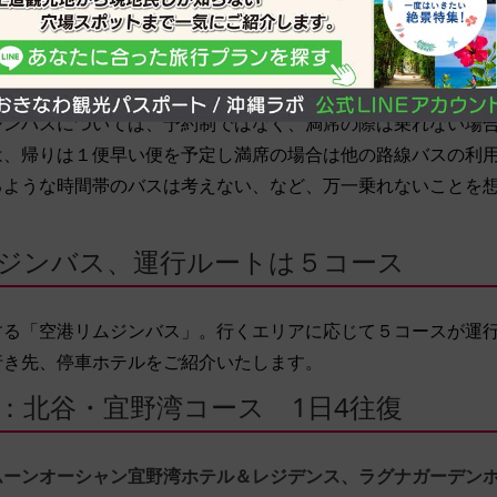
がなくても、リゾートホテルに泊まってのんびり過ごしたい、
な
「空港リムジンバス」
をご紹介いたします。
ジンバスについては、予約制ではなく、満席の際は乗れない場
は、帰りは１便早い便を予定し満席の場合は他の路線バスの利
るような時間帯のバスは考えない、など、万一乗れないことを
ジンバス、運行ルートは５コース
する「空港リムジンバス」。行くエリアに応じて５コースが運
行き先、停車ホテルをご紹介いたします。
：北谷・宜野湾コース 1日4往復
ーンオーシャン宜野湾ホテル＆レジデンス、ラグナガーデン