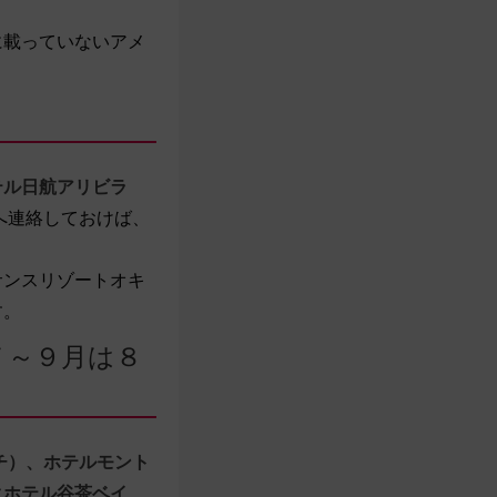
に載っていないアメ
テル日航アリビラ
へ連絡しておけば、
サンスリゾートオキ
す。
７～９月は８
チ）、ホテルモント
クホテル谷茶ベイ、