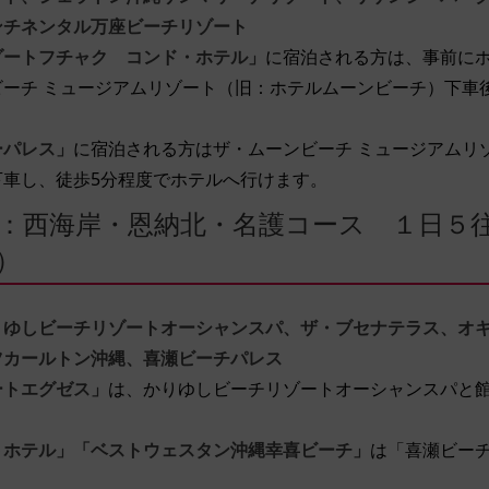
ンチネンタル万座ビーチリゾート
ゾートフチャク コンド・ホテル」
に宿泊される方は、事前に
ビーチ ミュージアムリゾート（旧：ホテルムーンビーチ）下車
ーパレス」
に宿泊される方はザ・ムーンビーチ ミュージアムリ
下車し、徒歩5分程度でホテルへ行けます。
：西海岸・恩納北・名護コース １日５
）
りゆしビーチリゾートオーシャンスパ、ザ・ブセナテラス、オ
ツカールトン沖縄、喜瀬ビーチパレス
ートエグゼス」
は、かりゆしビーチリゾートオーシャンスパと
トホテル」「ベストウェスタン沖縄幸喜ビーチ」
は「喜瀬ビー
。