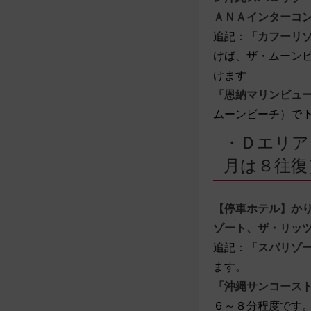
ＡＮＡインターコ
追記：
「カフーリ
けば、ザ・ムーン
けます
「恩納マリンビュ
ムーンビーチ）で
・Ｄエリア
月は８往復
【停車ホテル】か
ゾート、ザ・リッ
追記：
「スパリゾ
ます。
「沖縄サンコース
６～８分程度です