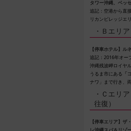
タワー沖縄、ベッ
追記：空港から直
リカンビレッジエ
・Ｂエリア
【
停車ホテル】ル
追記：2016年オー
沖縄残波岬ロイヤ
うるま市にある
「
ナワ」まで行き、
・Ｃエリア
往復）
【停車エリア】ザ
レ沖縄スパ＆リゾ