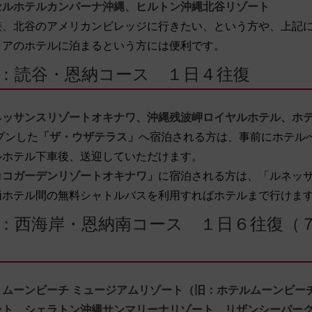
セルホテルカンパーナ沖縄、ヒルトン沖縄北谷リゾート
接、北谷のアメリカンビレッジに行きたい、という方や、上記
リアのホテルに泊まるという方には便利です。
：読谷・恩納コース １日４往復
ネッサンスリゾートオキナワ、沖縄残波岬ロイヤルホテル、ホ
プンした
「ザ・ウザテラス」
へ宿泊される方は、事前にホテル
ルホテル下車後、送迎していただけます。
ココガーデンリゾートオキナワ」
に宿泊される方は、「ルネッ
両ホテル間の無料シャトルバスを利用すればホテルまで行けま
：西海岸・恩納南コース １日６往復（
・ムーンビーチ ミュージアムリゾート（旧：ホテルムーンビー
ート、シェラトン沖縄サンマリーナリゾート、リザンシーパー