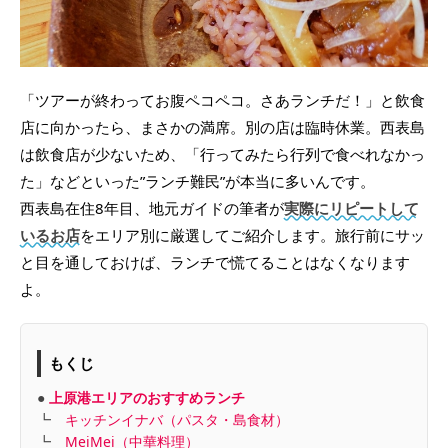
「ツアーが終わってお腹ペコペコ。さあランチだ！」と飲食
店に向かったら、まさかの満席。別の店は臨時休業。西表島
は飲食店が少ないため、「行ってみたら行列で食べれなかっ
た」などといった”ランチ難民”が本当に多いんです。
西表島在住8年目、地元ガイドの筆者が
実際にリピートして
いるお店
をエリア別に厳選してご紹介します。旅行前にサッ
と目を通しておけば、ランチで慌てることはなくなります
よ。
もくじ
●
上原港エリアのおすすめランチ
┗
キッチンイナバ（パスタ・島食材）
┗
MeiMei（中華料理）