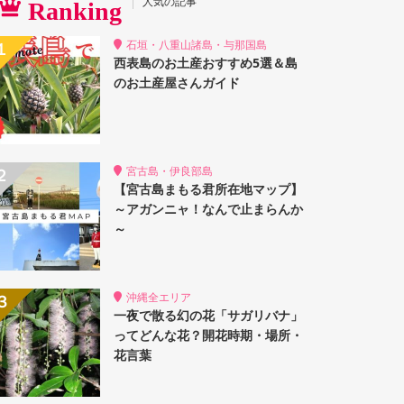
人気の記事
Ranking
石垣・八重山諸島・与那国島
西表島のお土産おすすめ5選＆島
のお土産屋さんガイド
宮古島・伊良部島
【宮古島まもる君所在地マップ】
～アガンニャ！なんで止まらんか
～
沖縄全エリア
一夜で散る幻の花「サガリバナ」
ってどんな花？開花時期・場所・
花言葉