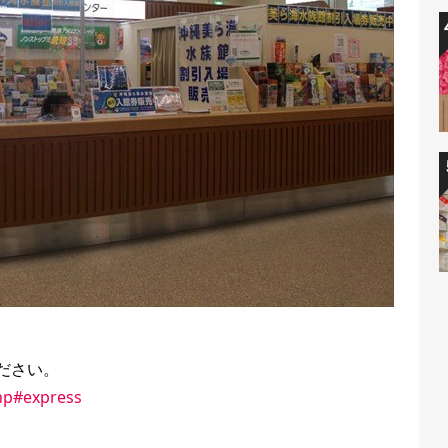
ださい。
hp#express