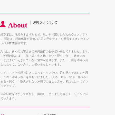
沖縄ラボについて
About
沖縄ラボは、沖縄をすみずみまで、思いきり楽しむためのウェブメディ
ア。 運営は、現地体験や高速バス等の予約サイトを運営するオンライン
トラベル株式会社です。
私たちは、多くのお客さまの沖縄旅行のお手伝いをしてきました。 けれ
ど、沖縄の魅力は――海・緑・生き物・文化・歴史・食――数え切れ
ず、まだまだ伝えきれていない魅力があります。また、一度も沖縄へお
越しになっていない方も、大勢いらっしゃいます。
そこで、もっと沖縄を好きになってもらいたい、足を運んでほしいと思
い、この「沖縄ラボ」を立ち上げました。 見る・知る・遊ぶ・食べる・
泊まる・買う――数えきれない沖縄での過ごし方を、私たちは一つずつ
ピックアップ。
長年の経験を活かして取材し、撮影し、どこよりも詳しく、リアルに伝
えていきます。