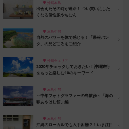
沖縄本島
出会えたその時が運命！ つい買い足した
くなる個性派やちむん
本島中部
自然のパワーを体で感じる！「果報バン
タ」の見どころをご紹介
沖縄全エリア
2020年チェックしておきたい！沖縄旅行
をもっと楽しむ10のキーワード
本島中部
～中年フォトグラファーの島散歩～「海の
駅あやはし館」編
本島中部
沖縄のローカルでも入手困難？！いま注目