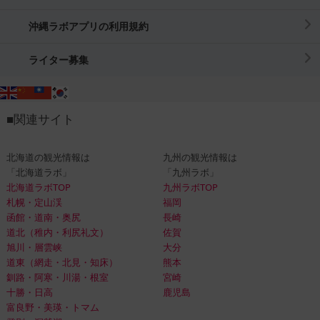
沖縄ラボアプリの利用規約
ライター募集
■関連サイト
北海道の観光情報は
九州の観光情報は
「北海道ラボ」
「九州ラボ」
北海道ラボTOP
九州ラボTOP
札幌・定山渓
福岡
函館・道南・奥尻
長崎
道北（稚内・利尻礼文）
佐賀
旭川・層雲峡
大分
道東（網走・北見・知床）
熊本
釧路・阿寒・川湯・根室
宮崎
十勝・日高
鹿児島
富良野・美瑛・トマム