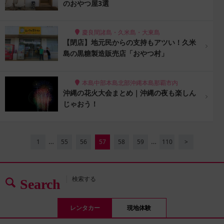
のおやつ屋3選
慶良間諸島・久米島・大東島
【閉店】地元民からの支持もアツい！久米
島の黒糖製造販売店「おやつ村」
本島中部
本島北部
沖縄本島
那覇市内
沖縄の花火大会まとめ｜沖縄の夜も楽しん
じゃおう！
…
…
1
55
56
57
58
59
110
>
検索する
Search
レンタカー
現地体験