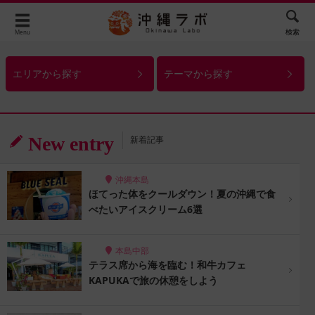
検索
Menu
エリアから探す
テーマから探す
New entry
新着記事
沖縄本島
ほてった体をクールダウン！夏の沖縄で食
べたいアイスクリーム6選
本島中部
テラス席から海を臨む！和牛カフェ
KAPUKAで旅の休憩をしよう