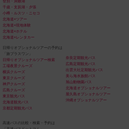
登別・洞爺湖
千歳・支笏湖・夕張
小樽・ルスツ・ニセコ
北海道×ツアー
北海道×現地体験
北海道×ホテル
北海道×レンタカー
日帰りオプショナルツアーの予約は
「旅プラスワン」
奈良定期観光バス
日帰りオプショナルツアー検索
広島定期観光バス
工場夜景クルーズ
出雲大社定期観光バス
横浜クルーズ
美ら海水族館バス
東京クルーズ
旭山動物園バス
神戸クルーズ
北海道オプショナルツアー
広島クルーズ
屋久島オプショナルツアー
東京観光バス
沖縄オプショナルツアー
北海道観光バス
京都定期観光バス
高速バスの比較・検索・予約は
「高速バスドットコム」