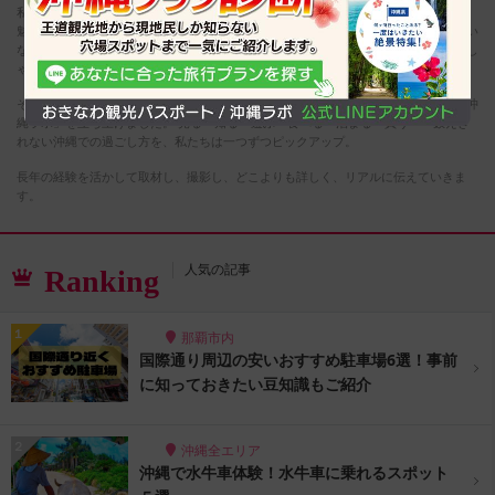
私たちは、多くのお客さまの沖縄旅行のお手伝いをしてきました。 けれど、沖縄の
魅力は――海・緑・生き物・文化・歴史・食――数え切れず、まだまだ伝えきれてい
ない魅力があります。また、一度も沖縄へお越しになっていない方も、大勢いらっし
ゃいます。
そこで、もっと沖縄を好きになってもらいたい、足を運んでほしいと思い、この「沖
縄ラボ」を立ち上げました。 見る・知る・遊ぶ・食べる・泊まる・買う――数えき
れない沖縄での過ごし方を、私たちは一つずつピックアップ。
長年の経験を活かして取材し、撮影し、どこよりも詳しく、リアルに伝えていきま
す。
人気の記事
Ranking
那覇市内
国際通り周辺の安いおすすめ駐車場6選！事前
に知っておきたい豆知識もご紹介
沖縄全エリア
沖縄で水牛車体験！水牛車に乗れるスポット