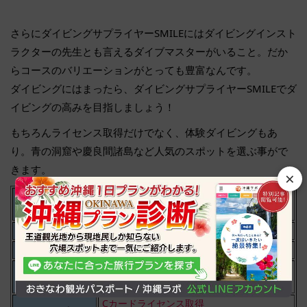
さらにダイビングサプライヤーSMILEにはダイビングインスト
ラクターの先生とも言えるダイブマスターがいること。だか
らコースのバリエーションがとっても豊富なんです。
ダイビングにはまったら、ダイビングサプライヤーSMILEでダ
イビングの高みを目指しましょう！
もちろんライセンス取得だけでなく、体験ダイビングもあ
り。青の洞窟や慶良間諸島など人気のスポットを選ぶ事がで
きます。
×
ダイビングショッ
ダイビングサプライヤーSMILE
プ名
住所
沖縄県那覇市辻2-24-8
TEL
098-943-6800
http://www.ds-smile.com/
（PC）
HP
http://www.ds-smile.com/
（スマホ）
Cカードライセンス取得