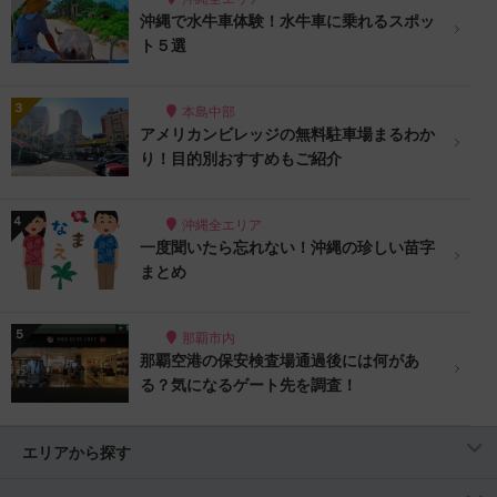
沖縄で水牛車体験！水牛車に乗れるスポッ
ト５選
本島中部
アメリカンビレッジの無料駐車場まるわか
り！目的別おすすめもご紹介
沖縄全エリア
一度聞いたら忘れない！沖縄の珍しい苗字
まとめ
那覇市内
那覇空港の保安検査場通過後には何があ
る？気になるゲート先を調査！
エリアから探す