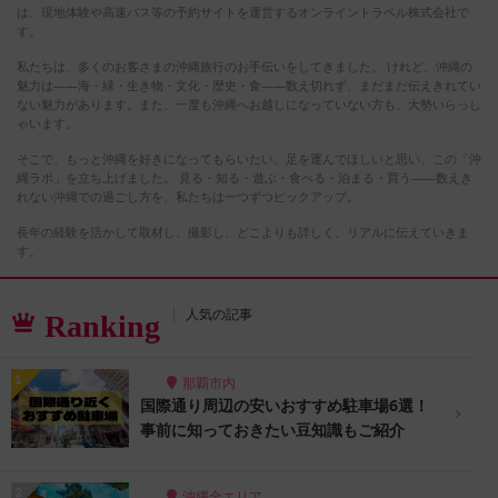
は、現地体験や高速バス等の予約サイトを運営するオンライントラベル株式会社で
す。
私たちは、多くのお客さまの沖縄旅行のお手伝いをしてきました。 けれど、沖縄の
魅力は――海・緑・生き物・文化・歴史・食――数え切れず、まだまだ伝えきれてい
ない魅力があります。また、一度も沖縄へお越しになっていない方も、大勢いらっし
ゃいます。
そこで、もっと沖縄を好きになってもらいたい、足を運んでほしいと思い、この「沖
縄ラボ」を立ち上げました。 見る・知る・遊ぶ・食べる・泊まる・買う――数えき
れない沖縄での過ごし方を、私たちは一つずつピックアップ。
長年の経験を活かして取材し、撮影し、どこよりも詳しく、リアルに伝えていきま
す。
人気の記事
Ranking
那覇市内
国際通り周辺の安いおすすめ駐車場6選！
事前に知っておきたい豆知識もご紹介
沖縄全エリア