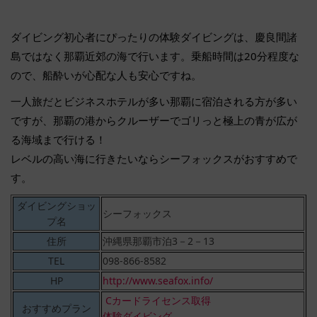
ダイビング初心者にぴったりの体験ダイビングは、慶良間諸
島ではなく那覇近郊の海で行います。乗船時間は20分程度な
ので、船酔いが心配な人も安心ですね。
一人旅だとビジネスホテルが多い那覇に宿泊される方が多い
ですが、那覇の港からクルーザーでゴリっと極上の青が広が
る海域まで行ける！
レベルの高い海に行きたいならシーフォックスがおすすめで
す。
ダイビングショッ
シーフォックス
プ名
住所
沖縄県那覇市泊3－2－13
TEL
098-866-8582
HP
http://www.seafox.info/
Cカードライセンス取得
おすすめプラン
体験ダイビング