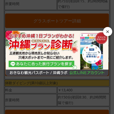
約75分(初回8:15、約2時間間隔
所要時間
で催行)
グラスボートツアー詳細
×
シュノーケリング(満6歳以上対象)
料金
￥9,100
約150分(初回8:30、約2時間間
所要時間
隔で催行)
シュノーケリングツアー詳細
体験ダイビング(満10歳以上対象)
料金
￥13,400
約150分(初回8:30、約2時間間
所要時間
隔で催行)