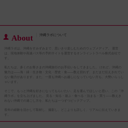
沖縄ラボについて
About
沖縄ラボは、沖縄をすみずみまで、思いきり楽しむためのウェブメディア。 運営
は、現地体験や高速バス等の予約サイトを運営するオンライントラベル株式会社で
す。
私たちは、多くのお客さまの沖縄旅行のお手伝いをしてきました。 けれど、沖縄の
魅力は――海・緑・生き物・文化・歴史・食――数え切れず、まだまだ伝えきれてい
ない魅力があります。また、一度も沖縄へお越しになっていない方も、大勢いらっし
ゃいます。
そこで、もっと沖縄を好きになってもらいたい、足を運んでほしいと思い、この「沖
縄ラボ」を立ち上げました。 見る・知る・遊ぶ・食べる・泊まる・買う――数えき
れない沖縄での過ごし方を、私たちは一つずつピックアップ。
長年の経験を活かして取材し、撮影し、どこよりも詳しく、リアルに伝えていきま
す。