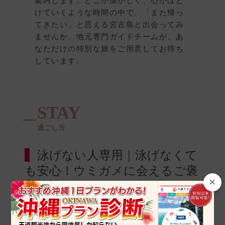
案内します。どこか懐かしく、心がほど
けていくような時間の中で、「また帰っ
てきたい」と思える宮古島と出会ってみ
ませんか。地元専門ガイドチームが、あ
なただけの特別な旅をご用意してお待ち
しています。
STAY
過ごし方
泳げない人専用｜泳げなくて
も安心！ウミガメに会えるご褒
×
美体験シュノーケル