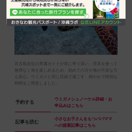
宮古島在住の専属ガイドが常に寄り添い、浮具を使って
無理なく海を楽しめるため、初めての方や海が不安な方
も安心。ウミガメと同じ目線で過ごす、穏やかで特別な
時間をご用意しました。
ウミガメシュノーケル詳細・お
予約する
申込みはこちら
小さなお子さんをもつパパママ
記事を読む
への提案記事はこちら