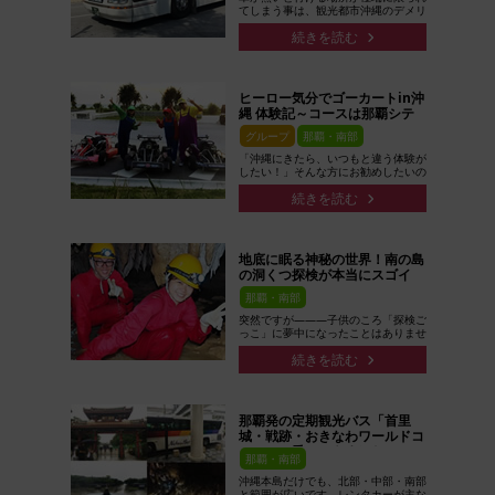
てしまう事は、観光都市沖縄のデメリ
ットかもしれません。もし最終日に半
続きを読む
日余裕がある場合...
ヒーロー気分でゴーカートin沖
縄 体験記～コースは那覇シテ
ィ～
グループ
那覇・南部
「沖縄にきたら、いつもと違う体験が
したい！」そんな方にお勧めしたいの
が、この写真のゴーカートです。ゴー
続きを読む
カートという時点ですでに非...
地底に眠る神秘の世界！南の島
の洞くつ探検が本当にスゴイ
那覇・南部
突然ですが―――子供のころ「探検ご
っこ」に夢中になったことはありませ
んか？行ったことのない場所、初めて
続きを読む
みる景色。少し不安で、でもそれ...
那覇発の定期観光バス「首里
城・戦跡・おきなわワールドコ
ース」に乗ってきました！
那覇・南部
沖縄本島だけでも、北部・中部・南部
と範囲が広いです。レンタカーが主な