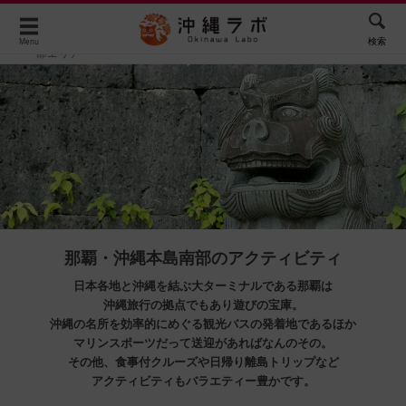
Home
沖縄アクティビティ特集
アクティビティ予約｜那覇・南
検索
Menu
部エリア
那覇・沖縄本島南部のアクティビティ
日本各地と沖縄を結ぶ大ターミナルである那覇は
沖縄旅行の拠点でもあり遊びの宝庫。
沖縄の名所を効率的にめぐる観光バスの発着地であるほか
マリンスポーツだって送迎があればなんのその。
その他、食事付クルーズや日帰り離島トリップなど
アクティビティもバラエティー豊かです。