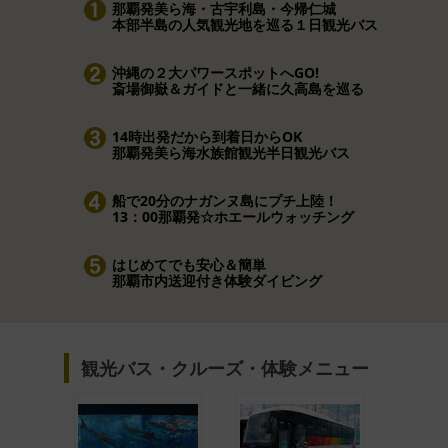
那覇発美ら海・古宇利島・今帰仁城
本部半島の人気観光地を巡る１日観光バス
沖縄の２大パワースポットへGO!
斎場御嶽＆ガイドと一緒に久高島を巡る
14時出発だから到着日からOK
那覇発美ら海水族館観光半日観光バス
船で20分のナガンヌ島にプチ上陸！
13：00那覇発☆ホエールウォッチング
はじめてでも安心＆簡単
那覇市内送迎付き体験ダイビング
観光バス・クルーズ・体験メニュー