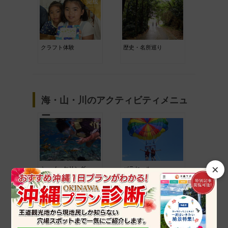
クラフト体験
歴史・名所巡り
海・山・川のアクティビティメニュ
ー
×
シュノーケリング
パラセール