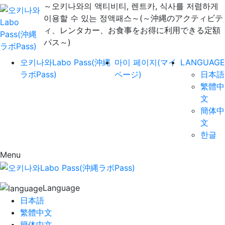
～오키나와의 액티비티, 렌트카, 식사를 저렴하게
이용할 수 있는 정액패스～(～沖縄のアクティビテ
ィ、レンタカー、お食事をお得に利用できる定額
パス～)
오키나와Labo Pass(沖縄
마이 페이지(マイ
LANGUAGE
ラボPass)
ページ)
日本語
繁體中
文
簡体中
文
한글
Menu
Language
日本語
繁體中文
簡体中文